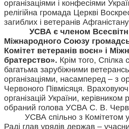
організаціями і конфесіями Укра
релігійна громада Церкві Воскре
загиблих і ветеранів Афганістану 
УСВА є членом Всесвітнь
Міжнародного Союзу громадсь
Комітет ветеранів воєн» і Мі
братерство».
Крім того, Спілка 
багатьма зарубіжними ветерансь
організаціями, насамперед – з о
Червоного Півмісяця. Враховуючи
організацій України, керівником 
обраний голова УСВА С. В. Чер
УСВА спільно з Комітетом у сп
Раді глав урядів держав – учас