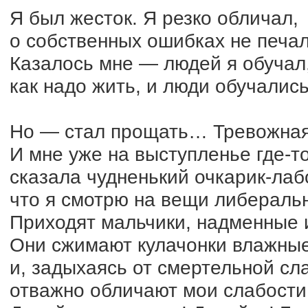
Я был жесток. Я резко обличал,
о собственных ошибках не печал
Казалось мне — людей я обучал
как надо жить, и люди обучались
Но — стал прощать… Тревожная
И мне уже на выступленье где-т
сказала чудненький очкарик-лаб
что я смотрю на вещи либераль
Приходят мальчики, надменные 
Они сжимают кулачонки влажны
и, задыхаясь от смертельной сл
отважно обличают мои слабости