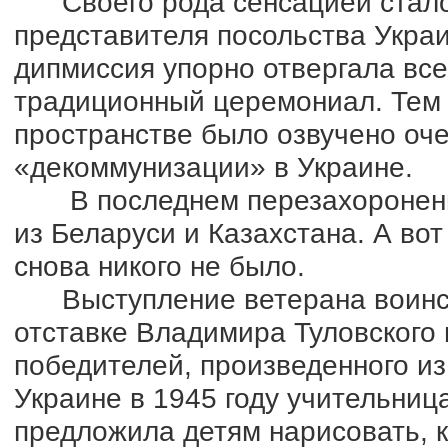
Своего рода сенсацией стало 
представителя посольства Украи
дипмиссия упорно отвергала вс
традиционный церемониал. Тем 
пространстве было озвучено оч
«декоммунизации» в Украине.
В последнем перезахоронении
из Беларуси и Казахстана. А вот
снова никого не было.
Выступление ветерана воинско
отставке Владимира Туловского
победителей, произведенного из
Украине в 1945 году учительница
предложила детям нарисовать, к