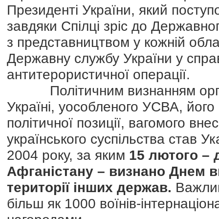
Президенті України, який поступ
завдяки Спілці зріс до Державног
з представництвом у кожній обла
Державну службу України у справ
антитерористичної операції.
Політичним визнанням органі
Україні, уособленого УСВА, його 
політичної позиції, вагомого вне
українського суспільства став У
2004 року, за яким
15 лютого – 
Афганістану – визнано Днем в
території інших держав.
Важлив
більш як 1000 воїнів-інтернаціо