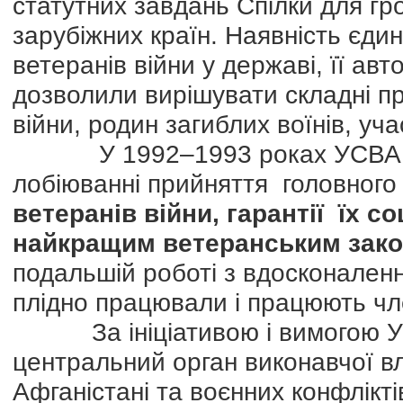
статутних завдань Спілки для гро
зарубіжних країн. Наявність єдин
ветеранів війни у державі, її авт
дозволили вирішувати складні пр
війни, родин загиблих воїнів, уча
У 1992–1993 роках УСВА брал
лобіюванні прийняття головного
ветеранів війни, гарантії їх с
найкращим ветеранським зак
подальшій роботі з вдосконаленн
плідно працювали і працюють ч
За ініціативою і вимогою УСВ
центральний орган виконавчої вл
Афганістані та воєнних конфлікті