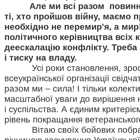
Але ми всі разом повинні
ті, хто пройшов війну, маємо 
необхідно не перемир'я, а мир
політичного керівництва всіх 
деескалацію конфлікту. Треба
і тиску на владу.
Усі роки становлення, зроста
всеукраїнської організації свідча
разом ми – сила! І тільки колек
масштабної уваги до вирішення 
і суспільства. А єдиним критеріє
рівень покращання ветеранськог
Вітаю своїх бойових побратим