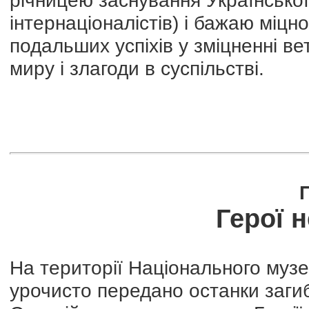
річницею заснування Української 
інтернаціоналістів) і бажаю міцно
подальших успіхів у зміцненні вет
миру і злагоди в суспільстві.
Герої 
На території Національного музею 
урочисто передано останки заги