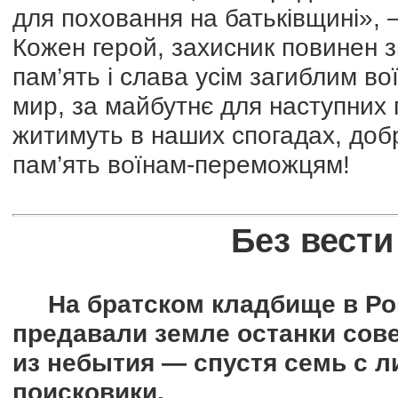
для поховання на батьківщині», –
Кожен герой, захисник повинен зн
пам’ять і слава усім загиблим вої
мир, за майбутнє для наступних 
житимуть в наших спогадах, добр
пам’ять воїнам-переможцям!
Без вест
На братском кладбище в Ропа
предавали земле останки сов
из небытия — спустя семь с 
поисковики.