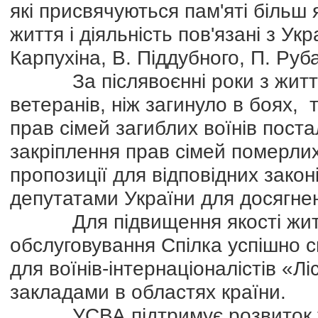
які присвячуються пам'яті більш я
життя і діяльність пов'язані з Ук
Карпухіна, В. Піддубного, П. Руб
За післявоєнні роки з життя п
ветеранів, ніж загинуло в боях,
прав сімей загиблих воїнів пост
закріплення прав сімей померли
пропозиції для відповідних закон
депутатами України для досягне
Для підвищення якості життя 
обслуговування Спілка успішно с
для воїнів-інтернаціоналістів «
закладами в областях країни.
УСВА підтримує розвиток тво