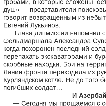
гробами, в которые сложены ост
душ» — представители поисковы
говорит возвращенным из небыт
Евгений Лукьянов.
Глава дипмиссии напомнил с
фельдмаршала Александра Сувор
когда похоронен последний солд
перепахать экскаваторами и бур
скорбные находки. Бои на терр
Линия фронта переходила из рук 
Курляндском котле. Не до того 
погибших солдат…
И Азербай
— Сегодня мы прощаемся с сол