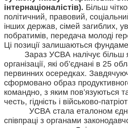
інтернаціоналістів).
Більш чітко
політичний, правовий, соціальний
інших держав, сімей загиблих, ув
побратимів, передача молоді геро
Ці позиції залишаються фундамен
Зараз УСВА налічує більш як 
організації, які об’єднані в 25 о
первинних осередках. Завдячуюч
сформовано образ продуктивного 
командно, з яким пов’язуються та
честь, гідність і військово-патріо
УСВА стала еталоном єдності 
співпраці з органами законодавчо