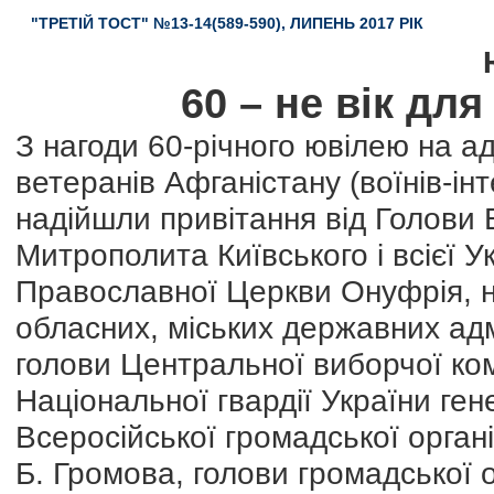
"ТРЕТІЙ ТОСТ" №13-14(589-590), ЛИПЕНЬ 2017 РІК
60 – не вік для
З нагоди 60-річного ювілею на а
ветеранів Афганістану (воїнів-ін
надійшли привітання від Голови 
Митрополита Київського і всієї У
Православної Церкви Онуфрія, на
обласних, міських державних адмі
голови Центральної виборчої ком
Національної гвардії України ге
Всеросійської громадської орган
Б. Громова, голови громадської 