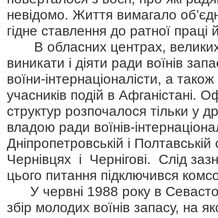
невідомо. Життя вимагало об’єдн
гідне ставлення до ратної праці й
В обласних центрах, великих м
виникати і діяти ради воїнів зап
воїни-інтернаціоналісти, а також
учасників подій в Афганістані. О
структур розпочалося тільки у др
владою ради воїнів-інтернаціонал
Дніпропетровській і Полтавській
Чернівцях і Чернігові. Слід заз
цього питання підключився комс
У червні 1988 року в Севастоп
збір молодих воїнів запасу, на як