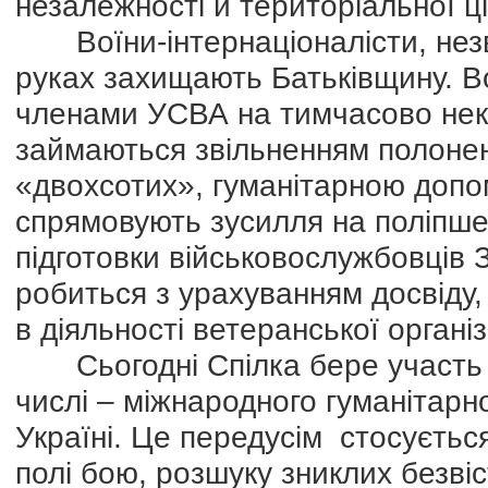
незалежності й територіальної ці
Воїни-інтернаціоналісти, незва
руках захищають Батьківщину. Во
членами УСВА на тимчасово нек
займаються звільненням полонен
«двохсотих», гуманітарною допом
спрямовують зусилля на поліпшен
підготовки військовослужбовців 
робиться з урахуванням досвіду,
в діяльності ветеранської організ
Сьогодні Спілка бере участь у 
числі – міжнародного гуманітарно
Україні. Це передусім стосуєть
полі бою, розшуку зниклих безвіс