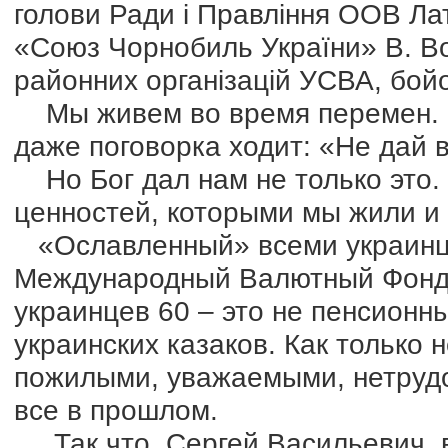
голови Ради і Правління ООВ Лат
«Союз Чорнобиль України» В. Вой
районних організацій УСВА, бой
Мы живем во время перемен. 
даже поговорка ходит: «Не дай 
Но Бог дал нам не только это.
ценностей, которыми мы жили и
«Ославленный» всеми украинц
Международный Валютный Фонд, 
украинцев 60 – это не пенсионн
украинских казаков. Как только 
пожилыми, уважаемыми, нетрудос
все в прошлом.
Так что, Сергей Васильевич, вс