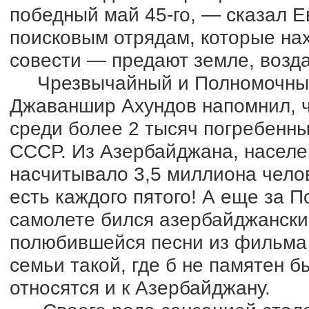
победный май 45-го, — сказал 
поисковым отрядам, которые нах
совести — предают земле, возд
Чрезвычайный и Полномочный 
Джаваншир Ахундов напомнил, чт
среди более 2 тысяч погребенны
СССР. Из Азербайджана, населе
насчитывало 3,5 миллиона челов
есть каждого пятого! А еще за П
самолете бился азербайджански
полюбившейся песни из фильма 
семьи такой, где б не памятен б
относятся и к Азербайджану.