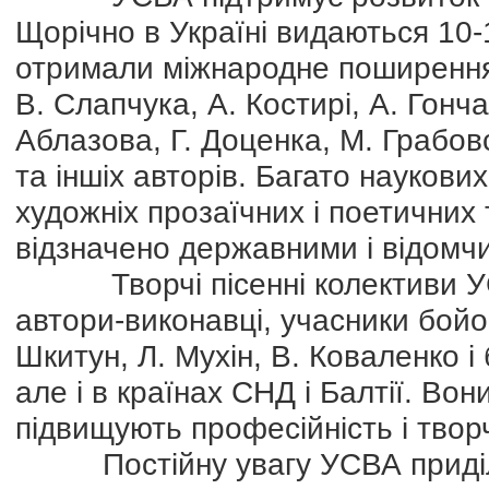
Щорічно в Україні видаються 10-1
отримали міжнародне поширення 
В. Слапчука, А. Костирі, А. Гонча
Аблазова, Г. Доценка, М. Грабов
та іншіх авторів. Багато наукови
художніх прозаїчних і поетичних
відзначено державними і відомч
Творчі пісенні колективи УСВ
автори-виконавці, учасники бойов
Шкитун, Л. Мухін, В. Коваленко і 
але і в країнах СНД і Балтії. Вон
підвищують професійність і твор
Постійну увагу УСВА приділяє