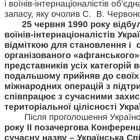
і воїнів-інтернаціоналістів об’єд
запасу, яку очолив С. В. Червон
25 червня 1990 року відбу
воїнів-інтернаціоналістів Укра
відміткою для становлення і о
організованого «афганського» 
представників усіх категорій во
подальшому прийняв до своїх 
міжнародних операцій з підтри
співпрацює з сучасними захис
територіальної цілісності Укра
Після проголошення Україно
року ІІ позачергова Конференц
сучасну назву – Українська Спі