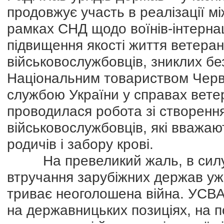
продовжує участь в реалізації м
рамках СНД щодо воїнів-інтернац
підвищення якості життя ветеран
військовослужбовців, зниклих без
Національним товариством Черв
службою України у справах ветер
проводилася робота зі створенн
військовослужбовців, які вважаю
родичів і забору крові.
На превеликий жаль, в силу вн
втручання зарубіжних держав уже
триває неоголошена війна. УСВА
на державницьких позиціях, на п