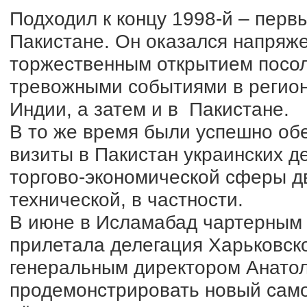
Подходил к концу 1998-й – перв
Пакистане. Он оказался напряж
торжественным открытием посоль
тревожными событиями в регион
Индии, а затем и в Пакистане.
В то же время были успешно об
визиты в Пакистан украинских д
торгово-экономической сферы дв
технической, в частности.
В июне в Исламабад чартерным 
прилетала делегация Харьковско
генеральным директором Анато
продемонстрировать новый само