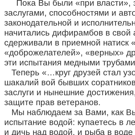
Пока Вы были «при власти», з
заслугами, способностями и авт
законодательной и исполнитель
начитались дифирамбов в свой 
сдерживали в приемной натиск 
«доброжелателей», «верных» др
эти испытания медными трубами
Теперь «…круг друзей стал узо
шакалий вой бывших соратнико
заслуги и нынешние достижения,
защите прав ветеранов.
Мы наблюдаем за Вами, как Вы
испытание водой: купаетесь в л
и дичь над водой, и рыба в воде 