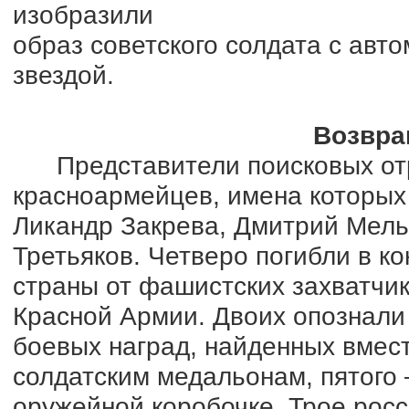
изобразили
образ советского солдата с авто
звездой.
Возвра
Представители поисковых отр
красноармейцев, имена которых
Ликандр Закрева, Дмитрий Мель
Третьяков. Четверо погибли в к
страны от фашистских захватчик
Красной Армии. Двоих опознали
боевых наград, найденных вмест
солдатским медальонам, пятого
оружейной коробочке. Трое рос