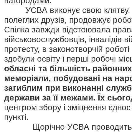
нагородами.
УСВА виконує свою клятву, я
полеглих друзів, продовжує робот
Спілка завжди відстоювала права 
військовослужбовців, інвалідів ві
протесту, в законотворчій роботі 
здобули освіту і перші робочі мі
обласні та більшість районних
меморіали, побудовані на наро
загиблим при виконанні службо
держави за її межами.
Їх сього
центром збору і зміцнення єднос
пункті.
Щорічно УСВА проводить пона