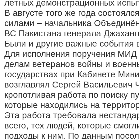
лётных демонстрационных испыт
В августе того же года состоял
силами – начальника Объединён
ВС Пакистана генерала Джаханг
Были и другие важные события в
Для исполнения поручения МИД
делам ветеранов войны и военн
государствах при Кабинете Мини
возглавлял Сергей Васильевич 
кропотливая работа по поиску п
которые находились на территор
Эта работа требовала нестандар
всего, тех людей, которые смог
подходы к ним. По данным посо