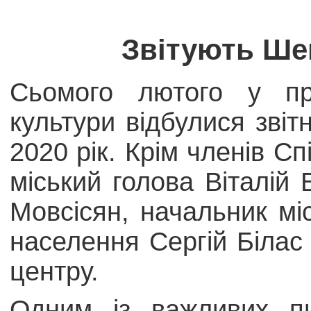
Звітують Шеп
Сьомого лютого у при
культури відбулися звіт
2020 рік. Крім членів С
міський голова Віталій 
Мовсісян, начальник мі
населення Сергій Білас 
центру.
Одним із важливих п