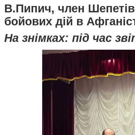
В.Пипич, член Шепетів
бойових дій в Афганіст
На знімках: під час зв