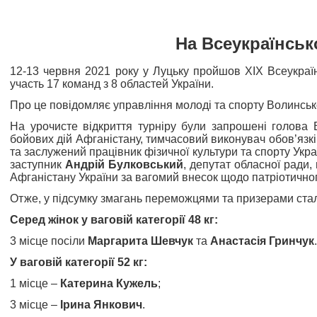
На Всеукраїнсько
12-13 червня 2021 року у Луцьку пройшов XIX Всеукраїнсь
участь 17 команд з 8 областей України.
Про це повідомляє управління молоді та спорту Волинськ
На урочисте відкриття турніру були запрошені голова 
бойових дій Афганістану, тимчасовий виконувач обов’язк
та заслужений працівник фізичної культури та спорту Укр
заступник
Андрій Булковський
, депутат обласної ради
Афганістану України за вагомий внесок щодо патріотичног
Отже, у підсумку змагань переможцями та призерами ста
Серед жінок у ваговій категорії 48 кг:
3 місце посіли
Маргарита Шевчук
та
Анастасія Гринчук
.
У ваговій категорії 52 кг:
1 місце –
Катерина Кужель
;
3 місце –
Ірина Янкович
.