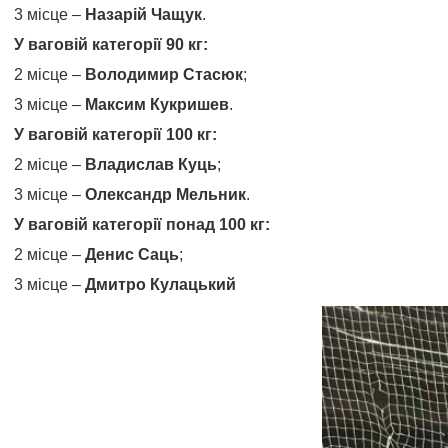
3 місце –
Назарій Чащук
.
У ваговій категорії 90 кг:
2 місце –
Володимир Стасюк
;
3 місце –
Максим Кукришев
.
У ваговій категорії 100 кг:
2 місце –
Владислав Куць
;
3 місце –
Олександр Мельник
.
У ваговій категорії понад 100 кг:
2 місце –
Денис Саць
;
3 місце –
Дмитро Кулацький