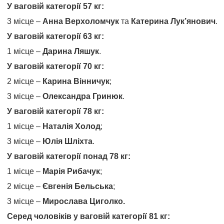
У ваговій категорії 57 кг:
3 місце –
Анна Верхоломчук
та
Катерина Лук’янович
.
У ваговій категорії 63 кг:
1 місце –
Дарина Ляшук
.
У ваговій категорії 70 кг:
2 місце –
Карина Вінничук
;
3 місце –
Олександра Гринюк
.
У ваговій категорії 78 кг:
1 місце –
Наталія Холод
;
3 місце –
Юлія Шліхта
.
У ваговій категорії понад 78 кг:
1 місце –
Марія Рибачук
;
2 місце –
Євгенія Бельська
;
3 місце –
Мирослава Циголко.
Серед чоловіків у ваговій категорії 81 кг: