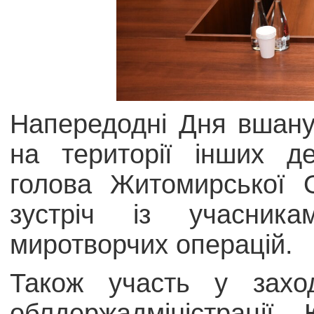
Напередодні Дня вшану
на території інших д
голова Житомирської 
зустріч із учасник
миротворчих операцій.
Також участь у заход
облдержадміністрації