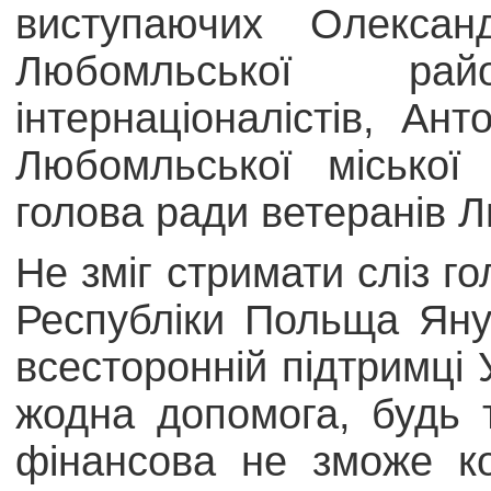
виступаючих Олексан
Любомльської рай
інтернаціоналістів, А
Любомльської місько
голова ради ветеранів
Не зміг стримати сліз г
Республіки Польща Яну
всесторонній підтримці
жодна допомога, будь т
фінансова не зможе ко