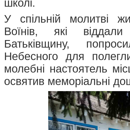
школі.
У спільній молитві ж
Воїнів, які віддал
Батьківщину, попро
Небесного для полегл
молебні настоятель мі
освятив меморіальні до