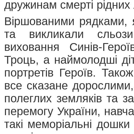
дружинам смерті рідних 
Віршованими рядками, 
та викликали сльоз
виховання Синів-Геро
Троць, а наймолодші ді
портретів Героїв. Тако
все сказане дорослими,
полеглих земляків та 
перемогу України, навч
такі меморіальні дошки 